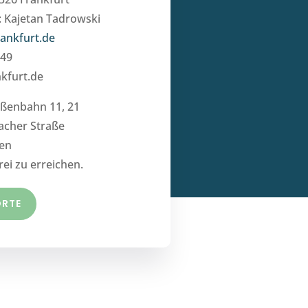
: Kajetan Tadrowski
ankfurt.de
349
kfurt.de
aßenbahn 11, 21
bacher Straße
ten
rei zu erreichen.
ORTE