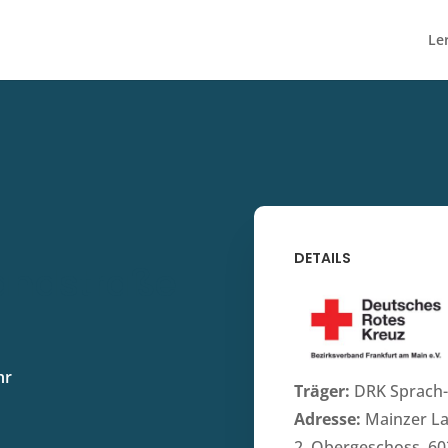
Le
DETAILS
Landstraße
hr
Träger:
DRK Sprach-
Adresse:
Mainzer La
2. Obergeschoss, 60