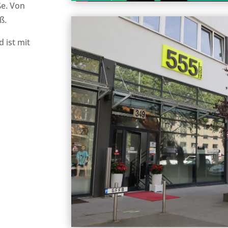
ße. Von
ß.
 ist mit