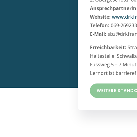
Ansprechpartnerin
Website:
www.drkfr
Telefon:
069-26923
E-Mail:
sbz@drkfran
Erreichbarkeit:
Str
Haltestelle: Schwal
Fussweg 5 – 7 Minu
Lernort ist barrieref
WEITERE STAND