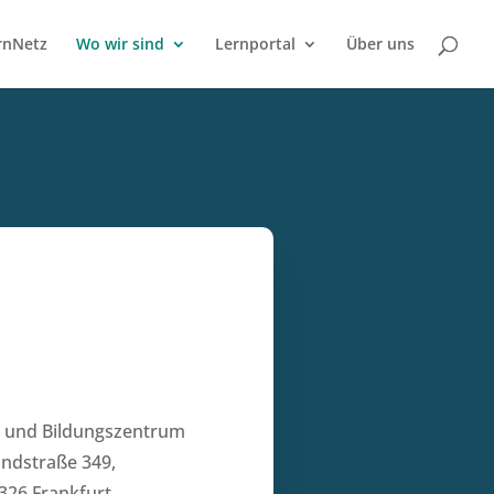
rnNetz
Wo wir sind
Lernportal
Über uns
 und Bildungszentrum
ndstraße 349,
326 Frankfurt