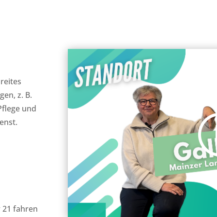
reites
en, z. B.
Pflege und
enst.
 21 fahren